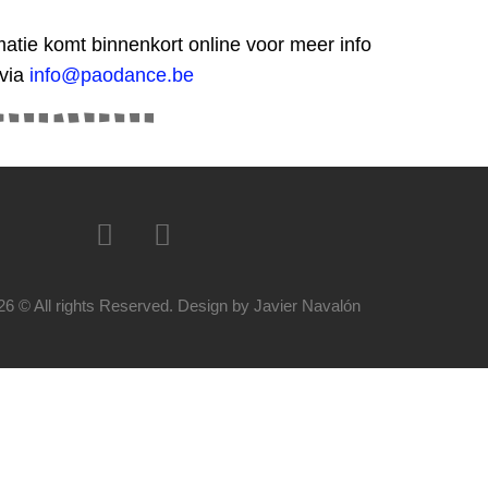
matie komt binnenkort online voor meer info
 via
info@paodance.be
26 © All rights Reserved. Design by Javier Navalón