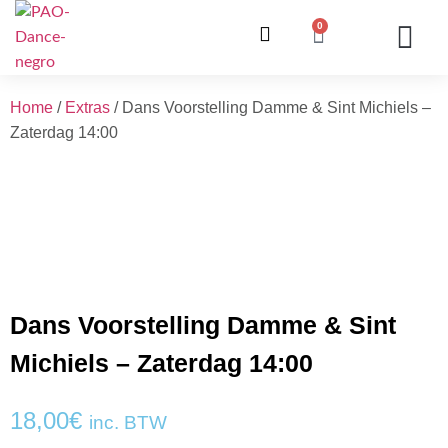
0
ONZE LESSEN
INSCHRIJVING / WE
INFO EN V
Home
/
Extras
/ Dans Voorstelling Damme & Sint Michiels –
Zaterdag 14:00
Dans Voorstelling Damme & Sint
Michiels – Zaterdag 14:00
18,00
€
inc. BTW