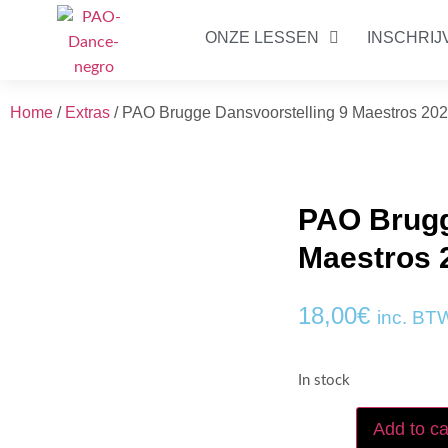
ONZE LESSEN
INSCHRIJ
Home
/
Extras
/ PAO Brugge Dansvoorstelling 9 Maestros 20
PAO Brugg
Maestros 
18,00
€
inc. BT
In stock
Add to ca