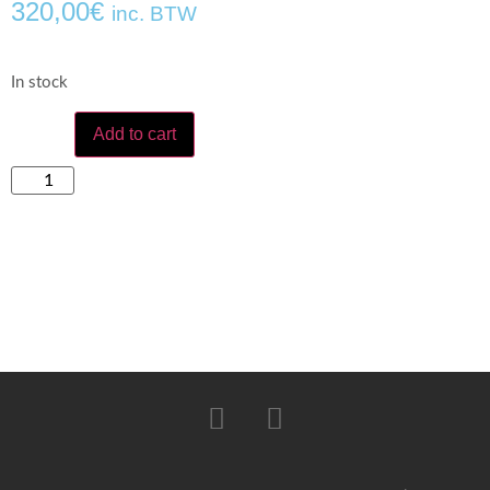
320,00
€
inc. BTW
In stock
Add to cart