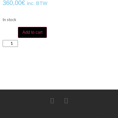
360,00
€
inc. BTW
In stock
Add to cart