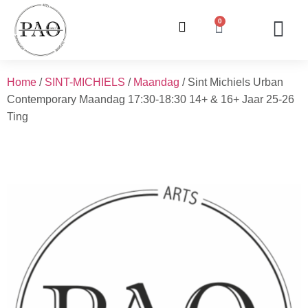
0
ONZE LESSEN
INSCHRIJVING / WE
INFO EN V
Home
/
SINT-MICHIELS
/
Maandag
/ Sint Michiels Urban
Contemporary Maandag 17:30-18:30 14+ & 16+ Jaar 25-26
Ting