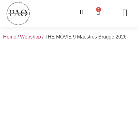
0
ONZE LESSEN
INSCHRIJVING / WE
INFO EN V
Home
/
Webshop
/ THE MOVIE 9 Maestros Brugge 2026